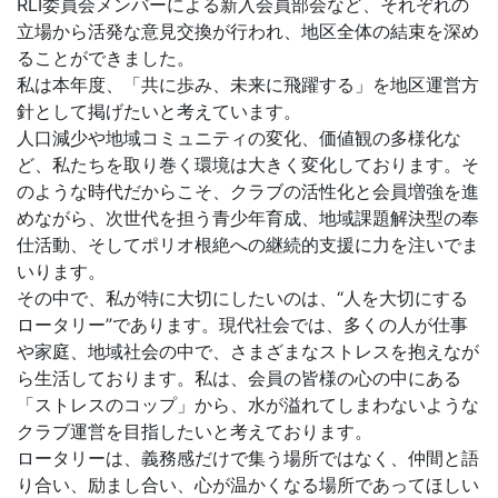
RLI委員会メンバーによる新入会員部会など、それぞれの
立場から活発な意見交換が行われ、地区全体の結束を深め
ることができました。
私は本年度、「共に歩み、未来に飛躍する」を地区運営方
針として掲げたいと考えています。
人口減少や地域コミュニティの変化、価値観の多様化な
ど、私たちを取り巻く環境は大きく変化しております。そ
のような時代だからこそ、クラブの活性化と会員増強を進
めながら、次世代を担う青少年育成、地域課題解決型の奉
仕活動、そしてポリオ根絶への継続的支援に力を注いでま
いります。
その中で、私が特に大切にしたいのは、“人を大切にする
ロータリー”であります。現代社会では、多くの人が仕事
や家庭、地域社会の中で、さまざまなストレスを抱えなが
ら生活しております。私は、会員の皆様の心の中にある
「ストレスのコップ」から、水が溢れてしまわないような
クラブ運営を目指したいと考えております。
ロータリーは、義務感だけで集う場所ではなく、仲間と語
り合い、励まし合い、心が温かくなる場所であってほしい