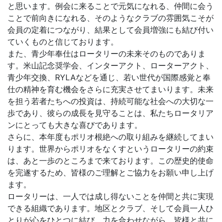
と思います。例会に来ることで元気になれる、仲間に会う
ことで前向きになれる、そのようなクラブの雰囲気こそが
会員の定着につながり、結果として会員増強にも結び付い
ていくものと信じております。
また、青少年奉仕はロータリーの未来そのものでありま
す。米山記念奨学会、インターアクト、ローターアクト、
青少年交換、RYLAなどを通じ、若い世代が国際感覚と奉
仕の精神を育む機会をさらに充実させてまいります。未来
を担う若者たちへの投資は、持続可能な社会への大切な一
歩であり、彼らの成長を見守ることは、私たちロータリア
ンにとっても大きな喜びであります。
さらに、本年度もポリオ根絶への取り組みを継続してまい
ります。世界からポリオをなくすというロータリーの約束
は、あと一歩のところまで来ております。この歴史的使命
を完遂するため、皆様のご理解とご協力をお願い申し上げ
ます。
ロータリーは、一人では成し得ないことを仲間と共に実現
できる組織であります。地区とクラブ、そして会員一人ひ
とりが心をひとつに結び、力を合わせながら、皆様と共に