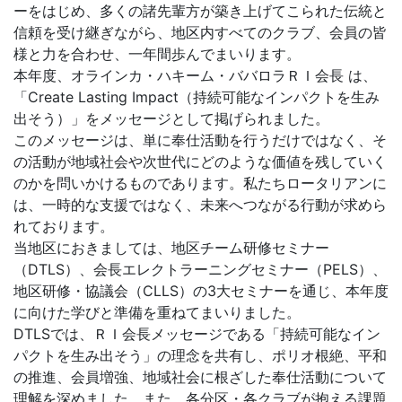
ーをはじめ、多くの諸先輩方が築き上げてこられた伝統と
信頼を受け継ぎながら、地区内すべてのクラブ、会員の皆
様と力を合わせ、一年間歩んでまいります。
本年度、オラインカ・ハキーム・ババロラＲＩ会長 は、
「Create Lasting Impact（持続可能なインパクトを生み
出そう）」をメッセージとして掲げられました。
このメッセージは、単に奉仕活動を行うだけではなく、そ
の活動が地域社会や次世代にどのような価値を残していく
のかを問いかけるものであります。私たちロータリアンに
は、一時的な支援ではなく、未来へつながる行動が求めら
れております。
当地区におきましては、地区チーム研修セミナー
（DTLS）、会長エレクトラーニングセミナー（PELS）、
地区研修・協議会（CLLS）の3大セミナーを通じ、本年度
に向けた学びと準備を重ねてまいりました。
DTLSでは、ＲＩ会長メッセージである「持続可能なイン
パクトを生み出そう」の理念を共有し、ポリオ根絶、平和
の推進、会員増強、地域社会に根ざした奉仕活動について
理解を深めました。また、各分区・各クラブが抱える課題