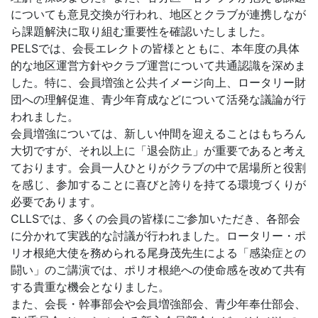
についても意見交換が行われ、地区とクラブが連携しなが
ら課題解決に取り組む重要性を確認いたしました。
PELSでは、会長エレクトの皆様とともに、本年度の具体
的な地区運営方針やクラブ運営について共通認識を深めま
した。特に、会員増強と公共イメージ向上、ロータリー財
団への理解促進、青少年育成などについて活発な議論が行
われました。
会員増強については、新しい仲間を迎えることはもちろん
大切ですが、それ以上に「退会防止」が重要であると考え
ております。会員一人ひとりがクラブの中で居場所と役割
を感じ、参加することに喜びと誇りを持てる環境づくりが
必要であります。
CLLSでは、多くの会員の皆様にご参加いただき、各部会
に分かれて実践的な討議が行われました。ロータリー・ポ
リオ根絶大使を務められる尾身茂先生による「感染症との
闘い」のご講演では、ポリオ根絶への使命感を改めて共有
する貴重な機会となりました。
また、会長・幹事部会や会員増強部会、青少年奉仕部会、